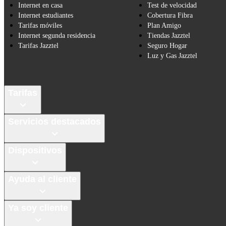
Internet en casa
Test de velocidad
Internet estudiantes
Cobertura Fibra
Tarifas móviles
Plan Amigo
Internet segunda residencia
Tiendas Jazztel
Tarifas Jazztel
Seguro Hogar
Luz y Gas Jazztel
Tarifas
Servicios destacados
Dispositivos
Ayuda al cliente
Ya soy cliente