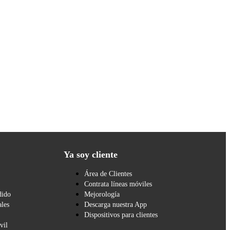
Ya soy cliente
Área de Clientes
Contrata líneas móviles
dido
Mejorología
les
Descarga nuestra App
Dispositivos para clientes
vil