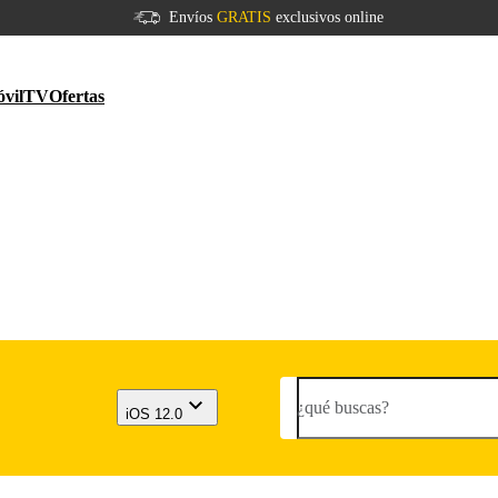
Envíos
GRATIS
exclusivos online
vil
TV
Ofertas
¿qué buscas?
iOS 12.0