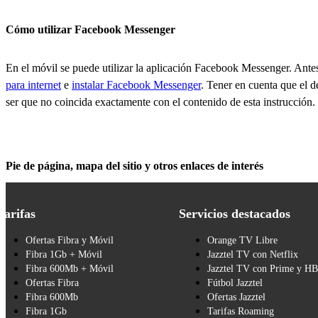
Cómo utilizar Facebook Messenger
En el móvil se puede utilizar la aplicación Facebook Messenger. Ante
para internet
e
instalar Facebook Messenger
. Tener en cuenta que el d
ser que no coincida exactamente con el contenido de esta instrucción.
Pie de página, mapa del sitio y otros enlaces de interés
Tarifas
Servicios destacados
Ofertas Fibra y Móvil
Orange TV Libre
Fibra 1Gb + Móvil
Jazztel TV con Netflix
Fibra 600Mb + Móvil
Jazztel TV con Prime y H
Ofertas Fibra
Fútbol Jazztel
Fibra 600Mb
Ofertas Jazztel
Fibra 1Gb
Tarifas Roaming