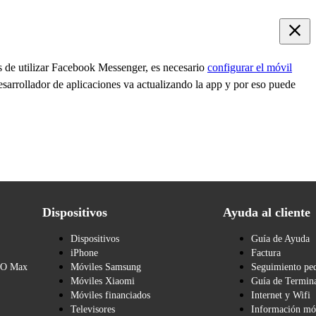
s de utilizar Facebook Messenger, es necesario
configurar el móvil
esarrollador de aplicaciones va actualizando la app y por eso puede
Dispositivos
Ayuda al cliente
Dispositivos
Guía de Ayuda
iPhone
Factura
BO Max
Móviles Samsung
Seguimiento pe
Móviles Xiaomi
Guía de Termina
Móviles financiados
Internet y Wifi
Televisores
Información mó