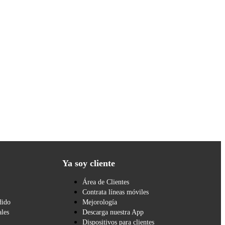
Ya soy cliente
Área de Clientes
Contrata líneas móviles
dido
Mejorología
les
Descarga nuestra App
Dispositivos para clientes