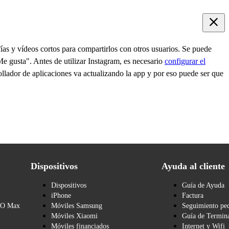
ías y vídeos cortos para compartirlos con otros usuarios. Se puede
Me gusta". Antes de utilizar Instagram, es necesario
configurar el
ollador de aplicaciones va actualizando la app y por eso puede ser que
Dispositivos
Ayuda al cliente
Dispositivos
Guía de Ayuda
iPhone
Factura
BO Max
Móviles Samsung
Seguimiento pe
Móviles Xiaomi
Guía de Termina
Móviles financiados
Internet y Wifi