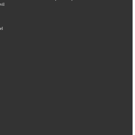
vil
el