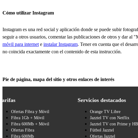
Cómo utilizar Instagram
Instagram es una red social y aplicación donde se puede subir fotograf
seguir a otros usuarios, comentar las publicaciones de otros y dar al "
móvil para internet
e
instalar Instagram
. Tener en cuenta que el desarr
no coincida exactamente con el contenido de esta instrucción.
Pie de página, mapa del sitio y otros enlaces de interés
Tarifas
Servicios destacados
Ofertas Fibra y Móvil
Orange TV Libre
Fibra 1Gb + Móvil
Jazztel TV con Netflix
Fibra 600Mb + Móvil
Jazztel TV con Prime y H
Ofertas Fibra
Fútbol Jazztel
Fibra 600Mb
Ofertas Jazztel