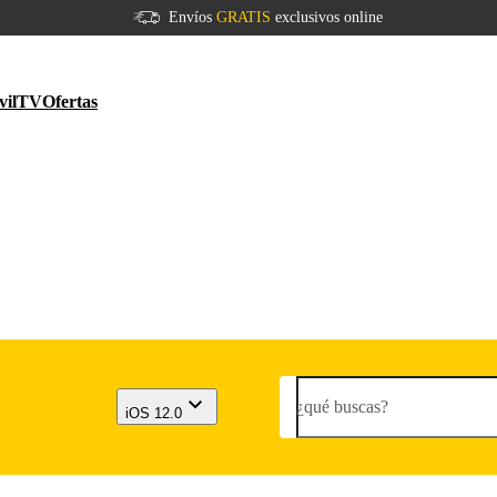
Envíos
GRATIS
exclusivos online
vil
TV
Ofertas
¿qué buscas?
iOS 12.0