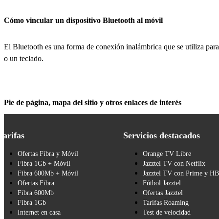
Cómo vincular un dispositivo Bluetooth al móvil
El Bluetooth es una forma de conexión inalámbrica que se utiliza para
o un teclado.
Pie de página, mapa del sitio y otros enlaces de interés
Tarifas
Servicios destacados
Ofertas Fibra y Móvil
Orange TV Libre
Fibra 1Gb + Móvil
Jazztel TV con Netflix
Fibra 600Mb + Móvil
Jazztel TV con Prime y H
Ofertas Fibra
Fútbol Jazztel
Fibra 600Mb
Ofertas Jazztel
Fibra 1Gb
Tarifas Roaming
Internet en casa
Test de velocidad