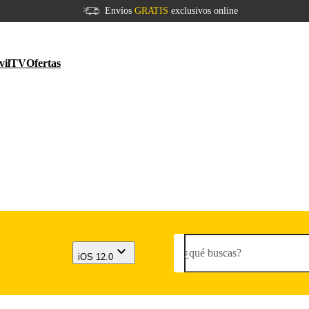
Envíos
GRATIS
exclusivos online
vil
TV
Ofertas
¿qué buscas?
iOS 12.0