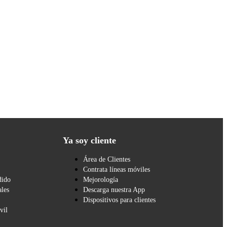
Ya soy cliente
Área de Clientes
Contrata líneas móviles
dido
Mejorología
les
Descarga nuestra App
Dispositivos para clientes
vil