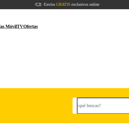
Envíos
GRATIS
exclusivos online
fas Móvil
TV
Ofertas
¿qué buscas?