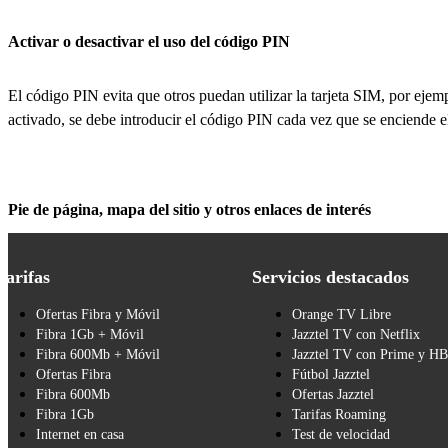
Activar o desactivar el uso del código PIN
El código PIN evita que otros puedan utilizar la tarjeta SIM, por eje
activado, se debe introducir el código PIN cada vez que se enciende e
Pie de página, mapa del sitio y otros enlaces de interés
Tarifas
Servicios destacados
Ofertas Fibra y Móvil
Orange TV Libre
Fibra 1Gb + Móvil
Jazztel TV con Netflix
Fibra 600Mb + Móvil
Jazztel TV con Prime y H
Ofertas Fibra
Fútbol Jazztel
Fibra 600Mb
Ofertas Jazztel
Fibra 1Gb
Tarifas Roaming
Internet en casa
Test de velocidad