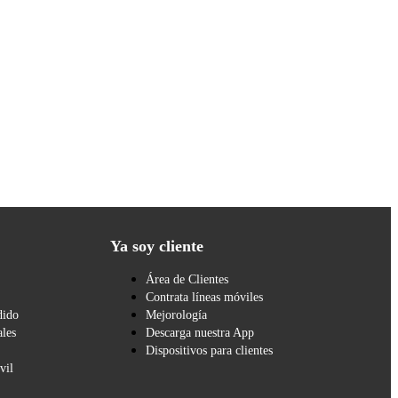
Ya soy cliente
Área de Clientes
Contrata líneas móviles
dido
Mejorología
les
Descarga nuestra App
Dispositivos para clientes
vil