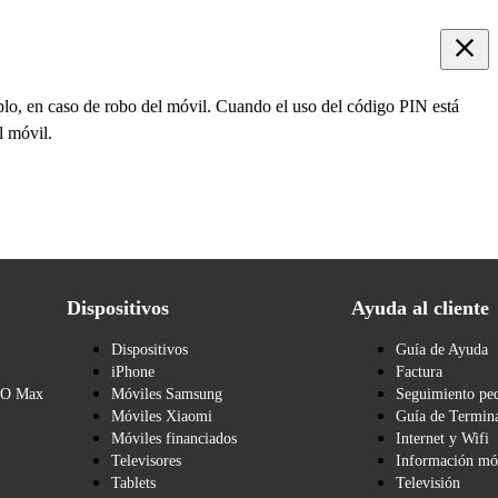
mplo, en caso de robo del móvil. Cuando el uso del código PIN está
l móvil.
Dispositivos
Ayuda al cliente
Dispositivos
Guía de Ayuda
iPhone
Factura
BO Max
Móviles Samsung
Seguimiento pe
Móviles Xiaomi
Guía de Termina
Móviles financiados
Internet y Wifi
Televisores
Información mó
Tablets
Televisión