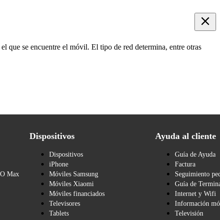
el que se encuentre el móvil. El tipo de red determina, entre otras
Dispositivos
Ayuda al cliente
Dispositivos
Guía de Ayuda
iPhone
Factura
BO Max
Móviles Samsung
Seguimiento pe
Móviles Xiaomi
Guía de Termina
Móviles financiados
Internet y Wifi
Televisores
Información mó
Tablets
Televisión