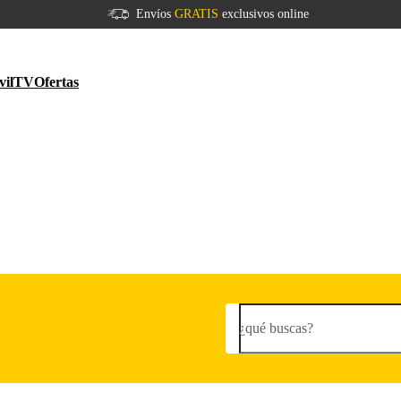
Envíos
GRATIS
exclusivos online
vil
TV
Ofertas
¿qué buscas?