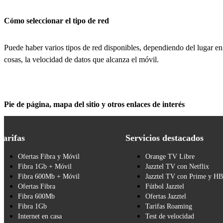
Cómo seleccionar el tipo de red
Puede haber varios tipos de red disponibles, dependiendo del lugar en 
cosas, la velocidad de datos que alcanza el móvil.
Pie de página, mapa del sitio y otros enlaces de interés
Tarifas
Servicios destacados
Ofertas Fibra y Móvil
Orange TV Libre
Fibra 1Gb + Móvil
Jazztel TV con Netflix
Fibra 600Mb + Móvil
Jazztel TV con Prime y H
Ofertas Fibra
Fútbol Jazztel
Fibra 600Mb
Ofertas Jazztel
Fibra 1Gb
Tarifas Roaming
Internet en casa
Test de velocidad