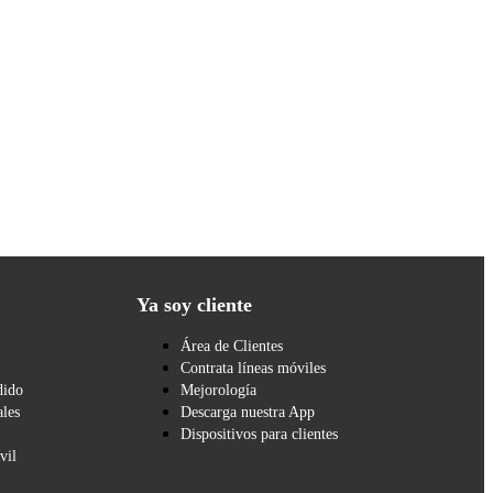
Ya soy cliente
Área de Clientes
Contrata líneas móviles
dido
Mejorología
les
Descarga nuestra App
Dispositivos para clientes
vil