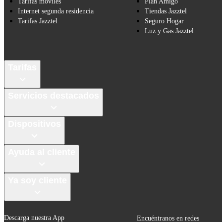
Tarifas móviles
Plan Amigo
Internet segunda residencia
Tiendas Jazztel
Tarifas Jazztel
Seguro Hogar
Luz y Gas Jazztel
Tarifas
Servicios destacados
Dispositivos
Ayuda al cliente
Ya soy cliente
Descarga nuestra App
Encuéntranos en redes