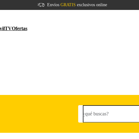
Envíos
GRATIS
exclusivos online
vil
TV
Ofertas
¿qué buscas?