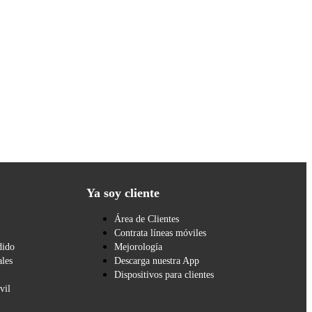
Ya soy cliente
Área de Clientes
Contrata líneas móviles
dido
Mejorología
les
Descarga nuestra App
Dispositivos para clientes
vil