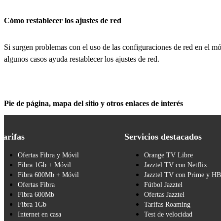
Cómo restablecer los ajustes de red
Si surgen problemas con el uso de las configuraciones de red en el móv
algunos casos ayuda restablecer los ajustes de red.
Pie de página, mapa del sitio y otros enlaces de interés
Tarifas
Servicios destacados
Ofertas Fibra y Móvil
Orange TV Libre
Fibra 1Gb + Móvil
Jazztel TV con Netflix
Fibra 600Mb + Móvil
Jazztel TV con Prime y H
Ofertas Fibra
Fútbol Jazztel
Fibra 600Mb
Ofertas Jazztel
Fibra 1Gb
Tarifas Roaming
Internet en casa
Test de velocidad