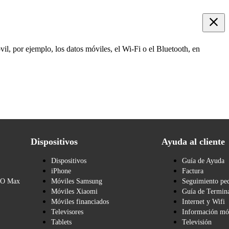
il, por ejemplo, los datos móviles, el Wi-Fi o el Bluetooth, en
Dispositivos
Ayuda al cliente
Dispositivos
Guía de Ayuda
iPhone
Factura
BO Max
Móviles Samsung
Seguimiento pe
Móviles Xiaomi
Guía de Termina
Móviles financiados
Internet y Wifi
Televisores
Información mó
Tablets
Televisión