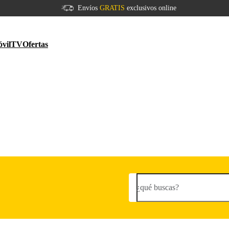
Envíos
GRATIS
exclusivos online
vil
TV
Ofertas
¿qué buscas?