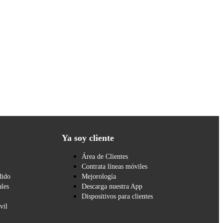
Ya soy cliente
Área de Clientes
Contrata líneas móviles
dido
Mejorología
les
Descarga nuestra App
Dispositivos para clientes
vil