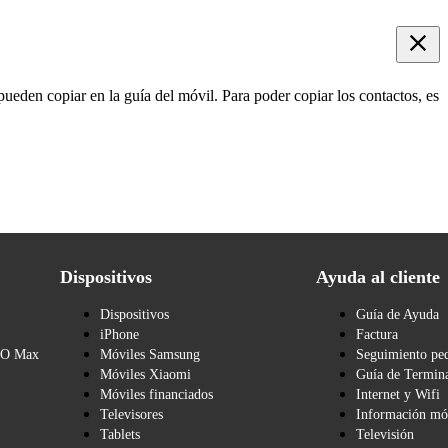
pueden copiar en la guía del móvil. Para poder copiar los contactos, es
Dispositivos
Ayuda al cliente
Dispositivos
Guía de Ayuda
iPhone
Factura
BO Max
Móviles Samsung
Seguimiento pe
Móviles Xiaomi
Guía de Termina
Móviles financiados
Internet y Wifi
Televisores
Información mó
Tablets
Televisión