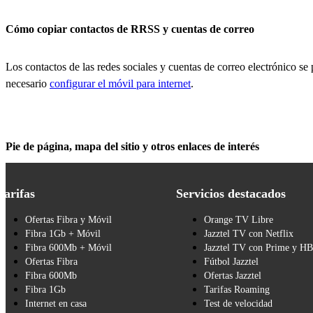
Cómo copiar contactos de RRSS y cuentas de correo
Los contactos de las redes sociales y cuentas de correo electrónico se 
necesario
configurar el móvil para internet
.
Pie de página, mapa del sitio y otros enlaces de interés
Tarifas
Servicios destacados
Ofertas Fibra y Móvil
Orange TV Libre
Fibra 1Gb + Móvil
Jazztel TV con Netflix
Fibra 600Mb + Móvil
Jazztel TV con Prime y H
Ofertas Fibra
Fútbol Jazztel
Fibra 600Mb
Ofertas Jazztel
Fibra 1Gb
Tarifas Roaming
Internet en casa
Test de velocidad