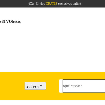
Envíos
GRATIS
exclusivos online
vil
TV
Ofertas
¿qué buscas?
iOS 13.0