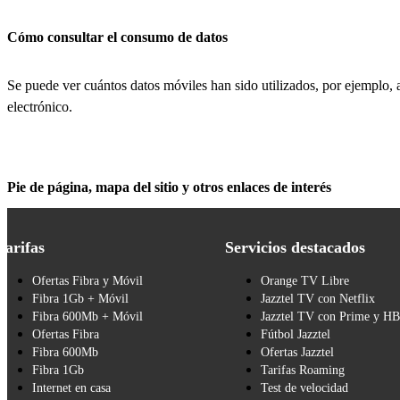
Cómo consultar el consumo de datos
Se puede ver cuántos datos móviles han sido utilizados, por ejemplo, a
electrónico.
Pie de página, mapa del sitio y otros enlaces de interés
Tarifas
Servicios destacados
Ofertas Fibra y Móvil
Orange TV Libre
Fibra 1Gb + Móvil
Jazztel TV con Netflix
Fibra 600Mb + Móvil
Jazztel TV con Prime y H
Ofertas Fibra
Fútbol Jazztel
Fibra 600Mb
Ofertas Jazztel
Fibra 1Gb
Tarifas Roaming
Internet en casa
Test de velocidad