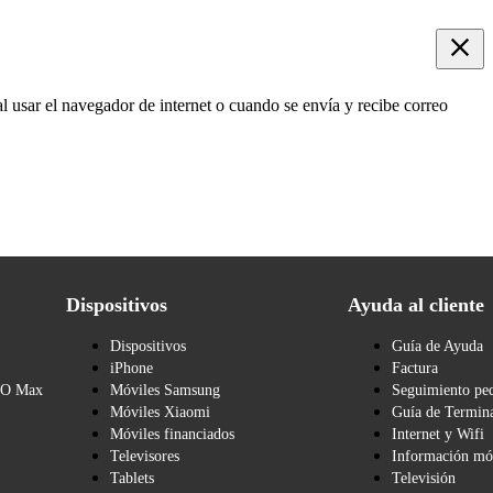
l usar el navegador de internet o cuando se envía y recibe correo
Dispositivos
Ayuda al cliente
Dispositivos
Guía de Ayuda
iPhone
Factura
BO Max
Móviles Samsung
Seguimiento pe
Móviles Xiaomi
Guía de Termina
Móviles financiados
Internet y Wifi
Televisores
Información mó
Tablets
Televisión