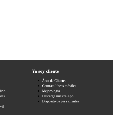
Ya soy cliente
Área de Clientes
Contrata líneas móviles
dido
Mejorología
les
Descarga nuestra App
Dispositivos para clientes
vil