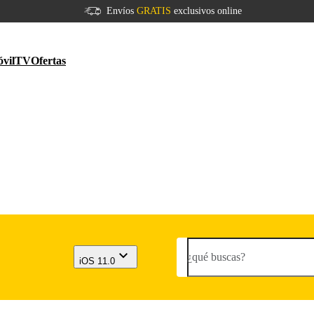
Envíos
GRATIS
exclusivos online
vil
TV
Ofertas
¿qué buscas?
iOS 11.0