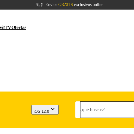
Envíos
GRATIS
exclusivos online
vil
TV
Ofertas
¿qué buscas?
iOS 12.0