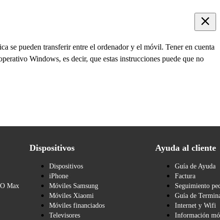
ca se pueden transferir entre el ordenador y el móvil. Tener en cuenta
operativo Windows, es decir, que estas instrucciones puede que no
Dispositivos
Ayuda al cliente
Dispositivos
Guía de Ayuda
iPhone
Factura
BO Max
Móviles Samsung
Seguimiento pe
Móviles Xiaomi
Guía de Termina
Móviles financiados
Internet y Wifi
Televisores
Información mó