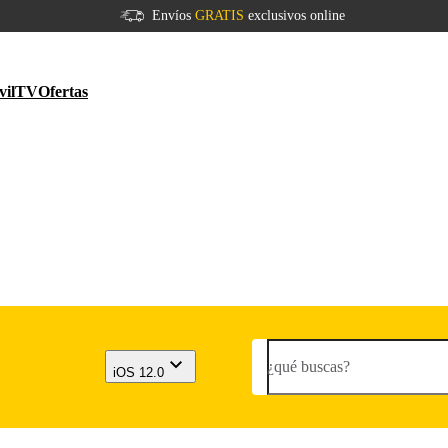
Envíos
GRATIS
exclusivos online
vil
TV
Ofertas
¿qué buscas?
iOS 12.0