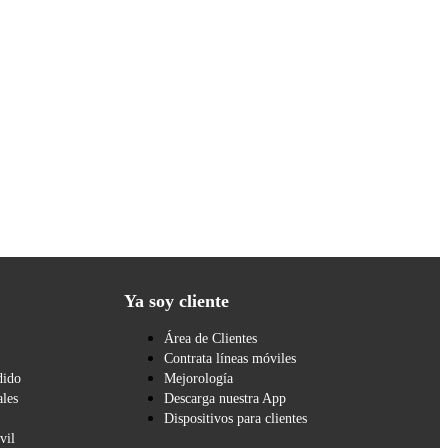
Ya soy cliente
Área de Clientes
Contrata líneas móviles
dido
Mejorología
les
Descarga nuestra App
Dispositivos para clientes
vil