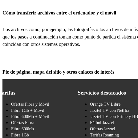
Cómo transferir archivos entre el ordenador y el móvil
Los archivos como, por ejemplo, las fotografías o los archivos de músi
que los pasos a continuación toman como punto de partida el sistema 
coincidan con otros sistemas operativos.
Pie de página, mapa del sitio y otros enlaces de interés
Tarifas
Servicios destacados
Ofertas Fibra y Móvil
Orange TV Libre
Fibra 1Gb + Móvil
Jazztel TV con Netflix
Fibra 600Mb + Móvil
Jazztel TV con Prime y H
Ofertas Fibra
Fútbol Jazztel
Fibra 600Mb
Ofertas Jazztel
Fibra 1Gb
Tarifas Roaming