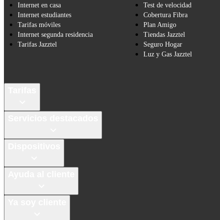
Internet en casa
Test de velocidad
Internet estudiantes
Cobertura Fibra
Tarifas móviles
Plan Amigo
Internet segunda residencia
Tiendas Jazztel
Tarifas Jazztel
Seguro Hogar
Luz y Gas Jazztel
Tarifas
Servicios destacados
Dispositivos
Ayuda al cliente
Ya soy cliente