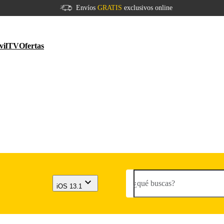
Envíos
GRATIS
exclusivos online
vil
TV
Ofertas
¿qué buscas?
iOS 13.1