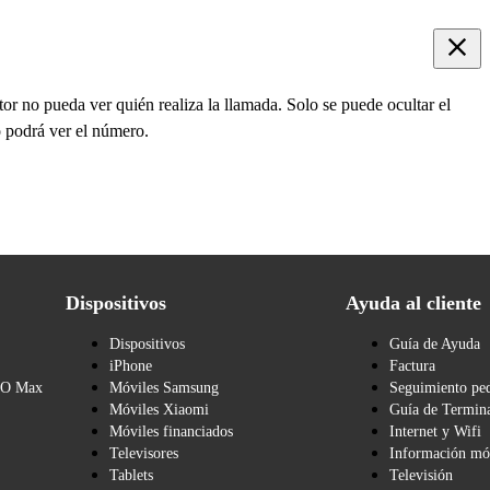
tor no pueda ver quién realiza la llamada. Solo se puede ocultar el
o podrá ver el número.
Dispositivos
Ayuda al cliente
Dispositivos
Guía de Ayuda
iPhone
Factura
BO Max
Móviles Samsung
Seguimiento pe
Móviles Xiaomi
Guía de Termina
Móviles financiados
Internet y Wifi
Televisores
Información mó
Tablets
Televisión