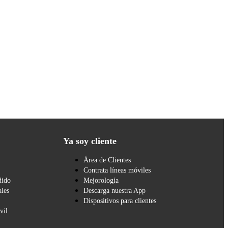
Ya soy cliente
Área de Clientes
Contrata líneas móviles
dido
Mejorología
les
Descarga nuestra App
Dispositivos para clientes
vil