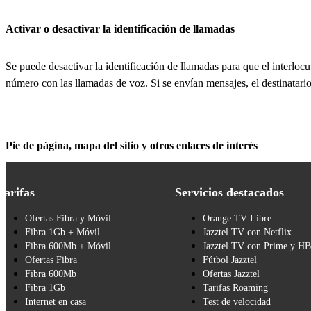
Activar o desactivar la identificación de llamadas
Se puede desactivar la identificación de llamadas para que el interlocu
número con las llamadas de voz. Si se envían mensajes, el destinatari
Pie de página, mapa del sitio y otros enlaces de interés
Tarifas
Servicios destacados
Ofertas Fibra y Móvil
Orange TV Libre
Fibra 1Gb + Móvil
Jazztel TV con Netflix
Fibra 600Mb + Móvil
Jazztel TV con Prime y H
Ofertas Fibra
Fútbol Jazztel
Fibra 600Mb
Ofertas Jazztel
Fibra 1Gb
Tarifas Roaming
Internet en casa
Test de velocidad