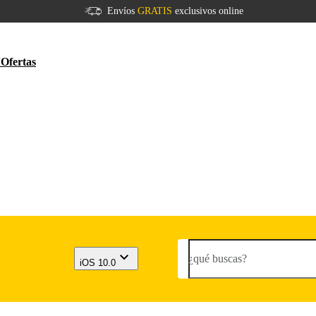
Envíos
GRATIS
exclusivos online
V
Ofertas
¿qué buscas?
iOS 10.0