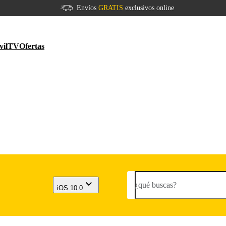
Envíos
GRATIS
exclusivos online
vil
TV
Ofertas
¿qué buscas?
iOS 10.0