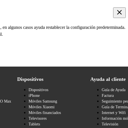
, en algunos casos ayuda restablecer la configuración predeterminada.
l.
Dispositivos
Ayuda al cliente
Dispositivos
Guía de Ayuda
iPhone
Factura
BO Max
Móviles Samsung
Seguimiento pe
Móviles Xiaomi
Guía de Termina
Móviles financiados
Internet y Wifi
Televisores
Información mó
Tablets
Televisión