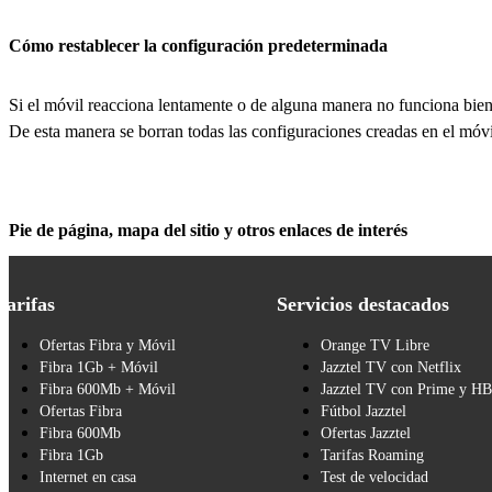
Cómo restablecer la configuración predeterminada
Si el móvil reacciona lentamente o de alguna manera no funciona bien
De esta manera se borran todas las configuraciones creadas en el móvi
Pie de página, mapa del sitio y otros enlaces de interés
Tarifas
Servicios destacados
Ofertas Fibra y Móvil
Orange TV Libre
Fibra 1Gb + Móvil
Jazztel TV con Netflix
Fibra 600Mb + Móvil
Jazztel TV con Prime y H
Ofertas Fibra
Fútbol Jazztel
Fibra 600Mb
Ofertas Jazztel
Fibra 1Gb
Tarifas Roaming
Internet en casa
Test de velocidad