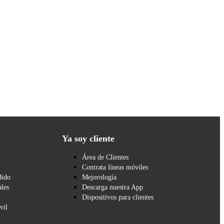
Ya soy cliente
Área de Clientes
Contrata líneas móviles
dido
Mejorología
les
Descarga nuestra App
Dispositivos para clientes
vil