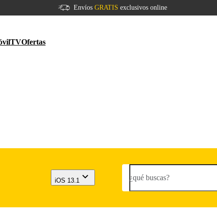
Envíos
GRATIS
exclusivos online
vil
TV
Ofertas
¿qué buscas?
iOS 13.1