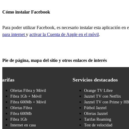
Cómo instalar Facebook
Para poder utilizar Facebook, es necesario instalar esta aplicación en
para internet
y
activar la Cuenta de Apple en el móvil
.
Pie de página, mapa del sitio y otros enlaces de interés
Tarifas
Servicios destacados
Ofertas Fibra y Móvil
Orange TV Libre
Fibra 1Gb + Móvil
Jazztel TV con Netflix
Fibra 600Mb + Móvil
Jazztel TV con Prime y H
Ofertas Fibra
Fútbol Jazztel
Fibra 600Mb
Ofertas Jazztel
Fibra 1Gb
Tarifas Roaming
Internet en casa
Test de velocidad