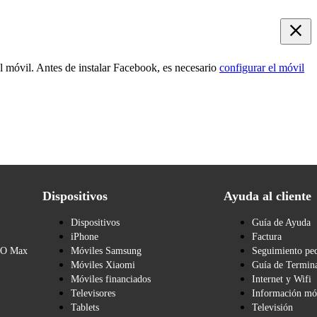
 el móvil. Antes de instalar Facebook, es necesario
configurar el móvil
Dispositivos
Ayuda al cliente
Dispositivos
Guía de Ayuda
iPhone
Factura
BO Max
Móviles Samsung
Seguimiento pe
Móviles Xiaomi
Guía de Termina
Móviles financiados
Internet y Wifi
Televisores
Información mó
Tablets
Televisión