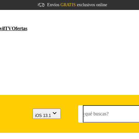
Envíos
GRATIS
exclusivos online
vil
TV
Ofertas
¿qué buscas?
iOS 13.1