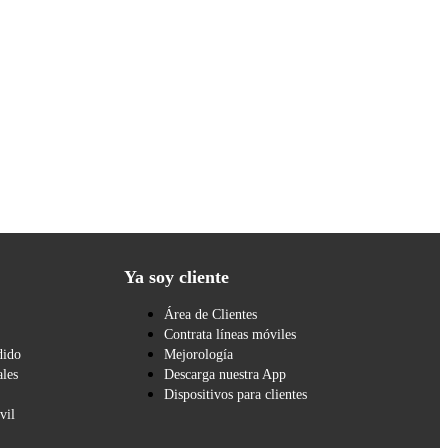
Ya soy cliente
Área de Clientes
Contrata líneas móviles
dido
Mejorología
les
Descarga nuestra App
Dispositivos para clientes
vil