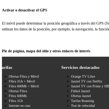
Activar o desactivar el GPS
El móvil puede determinar la posición geográfica a través del GPS (S
utilizan los datos de la posición, por ejemplo, la navegación, la funci
Pie de página, mapa del sitio y otros enlaces de interés
Tarifas
Servicios destacados
Ofertas Fibra y Móvil
Orange TV Libre
Fibra 1Gb + Móvil
Jazztel TV con Netflix
Fibra 600Mb + Móvil
Jazztel TV con Prime y H
Ofertas Fibra
Fútbol Jazztel
Fibra 600Mb
Ofertas Jazztel
Fibra 1Gb
Tarifas Roaming
Internet en casa
Test de velocidad