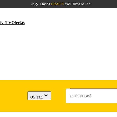
Envíos
GRATIS
exclusivos online
vil
TV
Ofertas
¿qué buscas?
iOS 13.1