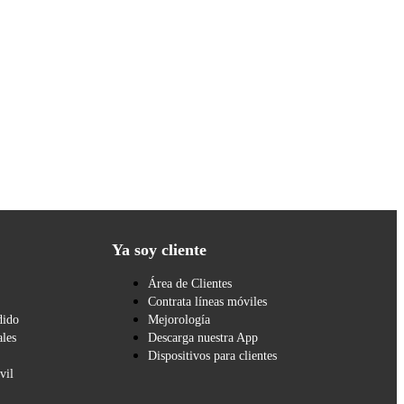
Ya soy cliente
Área de Clientes
Contrata líneas móviles
dido
Mejorología
les
Descarga nuestra App
Dispositivos para clientes
vil