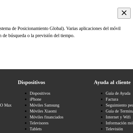
istema de Posicionamiento Global). Varias aplicaciones del móvil
ón de búsqueda o la previsión del tiempo.
Dispositivos
Ayuda al cliente
Dispositivos
Guía de Ayuda
iPhone
Factura
BO Max
Móviles Samsung
Seguimiento pe
Móviles Xiaomi
Guía de Termina
Móviles financiados
Internet y Wifi
Televisores
Información mó
Tablets
Televisión