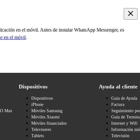
plicación en el móvil. Antes de instalar WhatsApp Messenger, es
e en el móvil
.
Dispositivos
Ayuda al cliente
Dispositivos
Guía de Ayuda
iPhone
Factura
BO Max
Móviles Samsung
Seguimiento pe
Móviles Xiaomi
Guía de Termina
Móviles financiados
Internet y Wifi
Televisores
Información mó
Tablets
Televisión