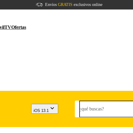
Envíos
GRATIS
exclusivos online
vil
TV
Ofertas
¿qué buscas?
iOS 13.1