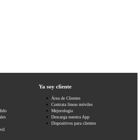
Ya soy cliente
Área de Clientes
Contrata líneas móviles
dido
Mejorología
les
Descarga nuestra App
Dispositivos para clientes
vil