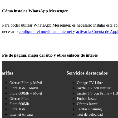
Cómo instalar WhatsApp Messenger
Para poder utilizar WhatsApp Messenger, es necesario instalar esta a
necesario
configurar el móvil para internet
y
activar la Cuenta de Appl
Pie de página, mapa del sitio y otros enlaces de interés
Tarifas
Servicios destacados
Ofertas Fibra y Móvil
Orange TV Libre
Fibra 1Gb + Móvil
Jazztel TV con Netflix
Fibra 600Mb + Móvil
Jazztel TV con Prime y H
Ofertas Fibra
Fútbol Jazztel
Fibra 600Mb
Ofertas Jazztel
Fibra 1Gb
Tarifas Roaming
Internet en casa
Test de velocidad