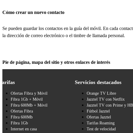
Cómo crear un nuevo contacto
Se pueden guardar los contactos en la guía del móvil. En cada contact
la dirección de correo electrónico o el timbre de llamada personal.
Pie de página, mapa del sitio y otros enlaces de interés
Tarifas
Servicios destacados
Ofertas Fibra y Móvil
Orange TV Libre
Fibra 1Gb + Móvil
Jazztel TV con Netflix
Fibra 600Mb + Móvil
Jazztel TV con Prime y H
Ofertas Fibra
Fútbol Jazztel
Fibra 600Mb
Ofertas Jazztel
Fibra 1Gb
Tarifas Roaming
Internet en casa
Test de velocidad