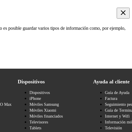
o es posible guardar varios tipos de información como, por ejemplo,
Dispositivos
Ayuda al cliente
Dispositivos
Guía de Ayuda
iPhone
Factura
BO Max
Móviles Samsung
Seguimiento pe
Móviles Xiaomi
Guía de Termina
Móviles financiados
Internet y Wifi
Televisores
Información mó
Tablets
Televisión