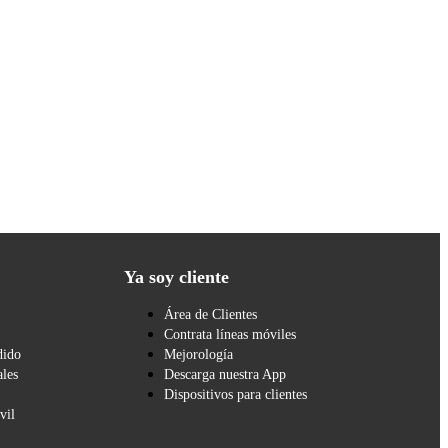
Ya soy cliente
Área de Clientes
Contrata líneas móviles
dido
Mejorología
les
Descarga nuestra App
Dispositivos para clientes
vil