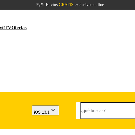
Envíos
GRATIS
exclusivos online
vil
TV
Ofertas
¿qué buscas?
iOS 13.1