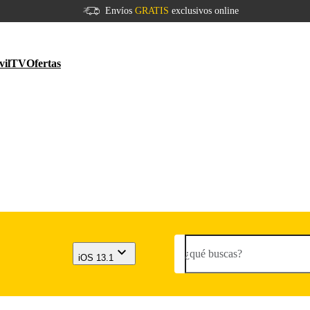
Envíos
GRATIS
exclusivos online
vil
TV
Ofertas
¿qué buscas?
iOS 13.1