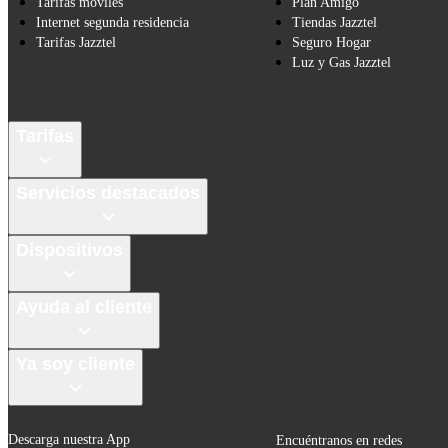
Tarifas móviles
Plan Amigo
Internet segunda residencia
Tiendas Jazztel
Tarifas Jazztel
Seguro Hogar
Luz y Gas Jazztel
Tarifas
Servicios destacados
Dispositivos
Ayuda al cliente
Ya soy cliente
Descarga nuestra App
Encuéntranos en redes