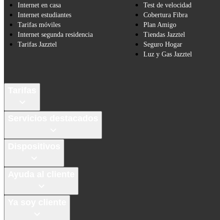
Internet en casa
Test de velocidad
Internet estudiantes
Cobertura Fibra
Tarifas móviles
Plan Amigo
Internet segunda residencia
Tiendas Jazztel
Tarifas Jazztel
Seguro Hogar
Luz y Gas Jazztel
Tarifas
Servicios destacados
Dispositivos
Ayuda al cliente
Ya soy cliente