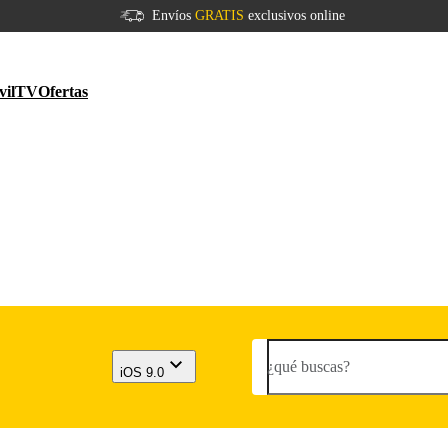
Envíos
GRATIS
exclusivos online
vil
TV
Ofertas
¿qué buscas?
iOS 9.0