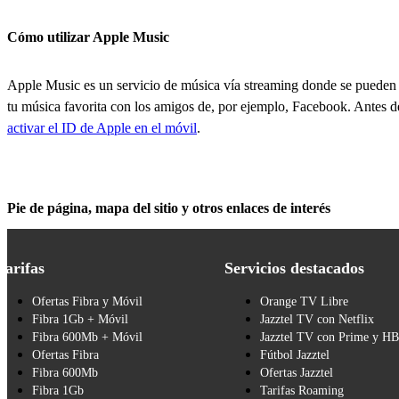
Cómo utilizar Apple Music
Apple Music es un servicio de música vía streaming donde se pueden c
tu música favorita con los amigos de, por ejemplo, Facebook. Antes d
activar el ID de Apple en el móvil
.
Pie de página, mapa del sitio y otros enlaces de interés
Tarifas
Servicios destacados
Ofertas Fibra y Móvil
Orange TV Libre
Fibra 1Gb + Móvil
Jazztel TV con Netflix
Fibra 600Mb + Móvil
Jazztel TV con Prime y H
Ofertas Fibra
Fútbol Jazztel
Fibra 600Mb
Ofertas Jazztel
Fibra 1Gb
Tarifas Roaming