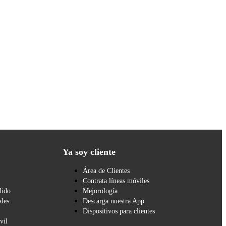
Ya soy cliente
Área de Clientes
Contrata líneas móviles
dido
Mejorología
les
Descarga nuestra App
Dispositivos para clientes
vil