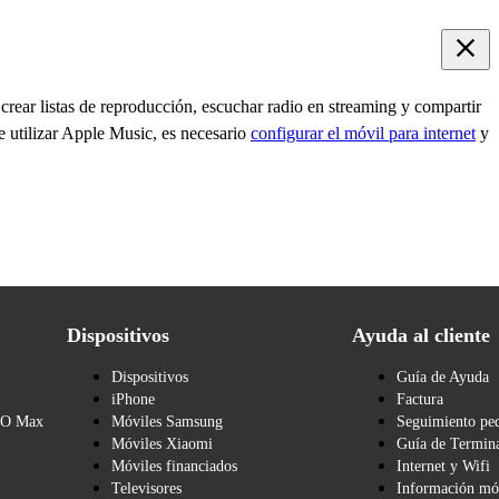
rear listas de reproducción, escuchar radio en streaming y compartir
e utilizar Apple Music, es necesario
configurar el móvil para internet
y
Dispositivos
Ayuda al cliente
Dispositivos
Guía de Ayuda
iPhone
Factura
BO Max
Móviles Samsung
Seguimiento pe
Móviles Xiaomi
Guía de Termina
Móviles financiados
Internet y Wifi
Televisores
Información mó