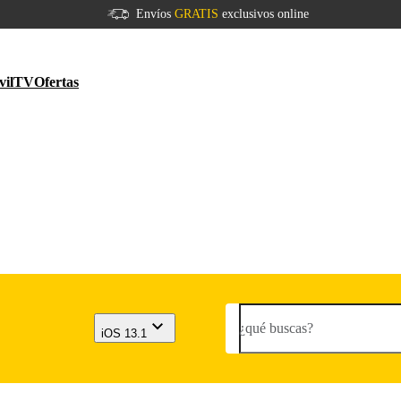
Envíos
GRATIS
exclusivos online
vil
TV
Ofertas
¿qué buscas?
iOS 13.1