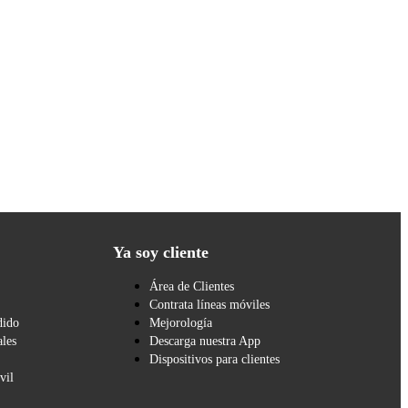
Ya soy cliente
Área de Clientes
Contrata líneas móviles
dido
Mejorología
les
Descarga nuestra App
Dispositivos para clientes
vil