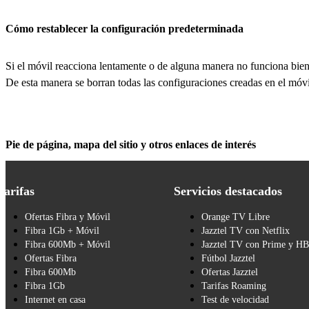
Cómo restablecer la configuración predeterminada
Si el móvil reacciona lentamente o de alguna manera no funciona bien
De esta manera se borran todas las configuraciones creadas en el móvi
Pie de página, mapa del sitio y otros enlaces de interés
Tarifas
Servicios destacados
Ofertas Fibra y Móvil
Orange TV Libre
Fibra 1Gb + Móvil
Jazztel TV con Netflix
Fibra 600Mb + Móvil
Jazztel TV con Prime y H
Ofertas Fibra
Fútbol Jazztel
Fibra 600Mb
Ofertas Jazztel
Fibra 1Gb
Tarifas Roaming
Internet en casa
Test de velocidad