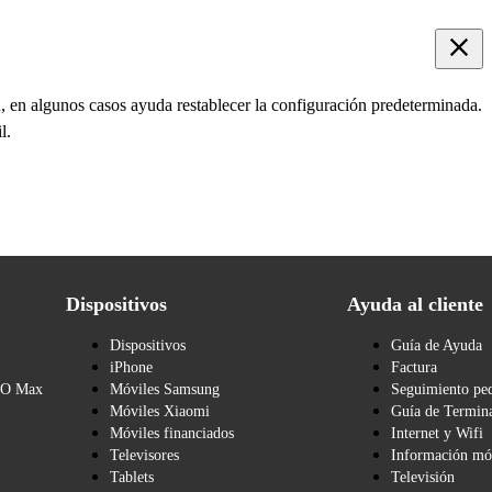
, en algunos casos ayuda restablecer la configuración predeterminada.
l.
Dispositivos
Ayuda al cliente
Dispositivos
Guía de Ayuda
iPhone
Factura
BO Max
Móviles Samsung
Seguimiento pe
Móviles Xiaomi
Guía de Termina
Móviles financiados
Internet y Wifi
Televisores
Información mó
Tablets
Televisión