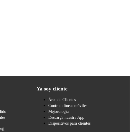
Ya soy cliente
Área de Clientes
Contrata líneas móviles
dido
Mejorología
les
Descarga nuestra App
Dispositivos para clientes
vil