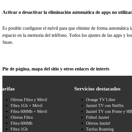
Activar o desactivar la eliminación automática de apps no utiliza
Es posible configurar el móvil para que elimine de forma automática l
espacio en la memoria del teléfono. Todos los ajustes de las apps y los
Store.
Pie de página, mapa del sitio y otros enlaces de interés
Tarifas
Servicios destacados
Ofertas Fibra y Móvil
Orange TV Libre
Fibra 1Gb + Móvil
Jazztel TV con Netflix
Fibra 600Mb + Móvil
Jazztel TV con Prime y H
Ofertas Fibra
Fútbol Jazztel
Fibra 600Mb
Ofertas Jazztel
Fibra 1Gb
Tarifas Roaming