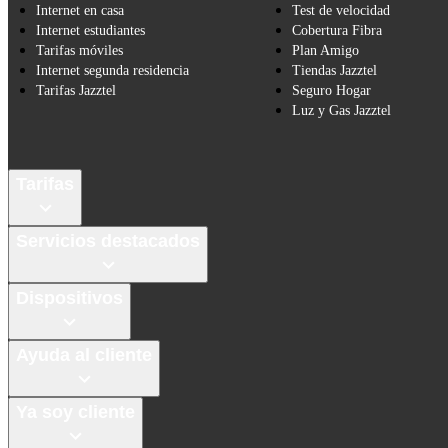
Internet en casa
Test de velocidad
Internet estudiantes
Cobertura Fibra
Tarifas móviles
Plan Amigo
Internet segunda residencia
Tiendas Jazztel
Tarifas Jazztel
Seguro Hogar
Luz y Gas Jazztel
Tarifas
Servicios destacados
Dispositivos
Ayuda al cliente
Ya soy cliente