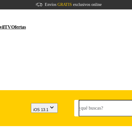
Envíos
GRATIS
exclusivos online
vil
TV
Ofertas
¿qué buscas?
iOS 13.1