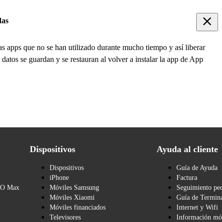
das
as apps que no se han utilizado durante mucho tiempo y así liberar
 datos se guardan y se restauran al volver a instalar la app de App
Dispositivos
Ayuda al cliente
Dispositivos
Guía de Ayuda
iPhone
Factura
BO Max
Móviles Samsung
Seguimiento pe
Móviles Xiaomi
Guía de Termina
Móviles financiados
Internet y Wifi
Televisores
Información mó