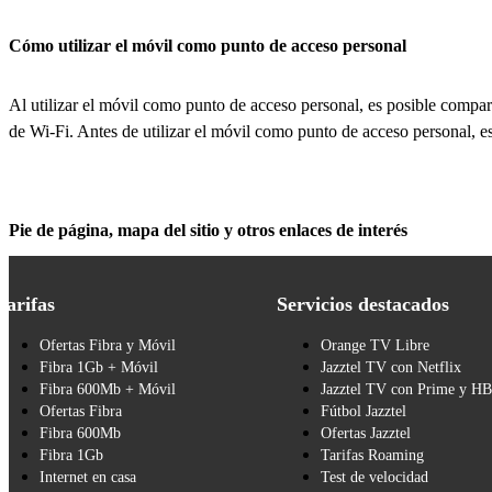
Cómo utilizar el móvil como punto de acceso personal
Al utilizar el móvil como punto de acceso personal, es posible comparti
de Wi-Fi. Antes de utilizar el móvil como punto de acceso personal, e
Pie de página, mapa del sitio y otros enlaces de interés
Tarifas
Servicios destacados
Ofertas Fibra y Móvil
Orange TV Libre
Fibra 1Gb + Móvil
Jazztel TV con Netflix
Fibra 600Mb + Móvil
Jazztel TV con Prime y H
Ofertas Fibra
Fútbol Jazztel
Fibra 600Mb
Ofertas Jazztel
Fibra 1Gb
Tarifas Roaming
Internet en casa
Test de velocidad