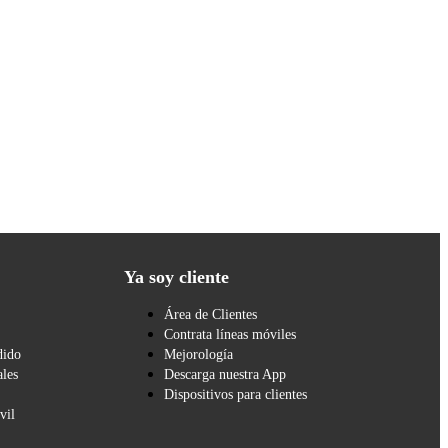
Ya soy cliente
Área de Clientes
Contrata líneas móviles
dido
Mejorología
les
Descarga nuestra App
Dispositivos para clientes
vil