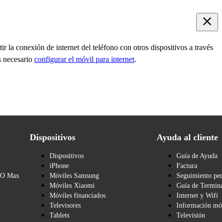
r la conexión de internet del teléfono con otros dispositivos a través
s necesario
configurar el móvil para internet
.
Dispositivos
Ayuda al cliente
Dispositivos
Guía de Ayuda
iPhone
Factura
BO Max
Móviles Samsung
Seguimiento pe
Móviles Xiaomi
Guía de Termina
Móviles financiados
Internet y Wifi
Televisores
Información mó
Tablets
Televisión