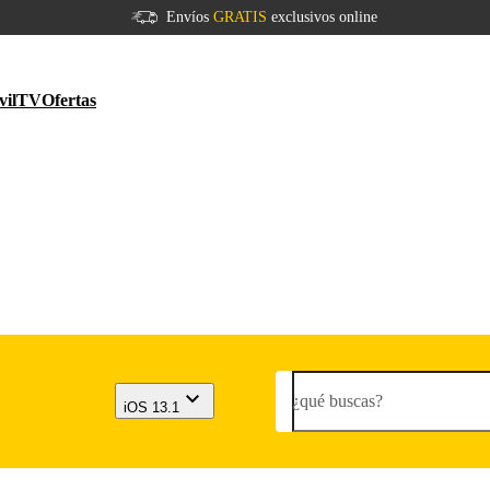
Envíos
GRATIS
exclusivos online
vil
TV
Ofertas
¿qué buscas?
iOS 13.1