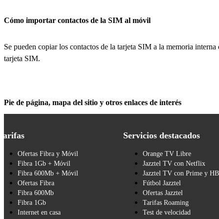
Cómo importar contactos de la SIM al móvil
Se pueden copiar los contactos de la tarjeta SIM a la memoria interna
tarjeta SIM.
Pie de página, mapa del sitio y otros enlaces de interés
Tarifas
Servicios destacados
Ofertas Fibra y Móvil
Orange TV Libre
Fibra 1Gb + Móvil
Jazztel TV con Netflix
Fibra 600Mb + Móvil
Jazztel TV con Prime y H
Ofertas Fibra
Fútbol Jazztel
Fibra 600Mb
Ofertas Jazztel
Fibra 1Gb
Tarifas Roaming
Internet en casa
Test de velocidad