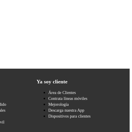
Ya soy cliente
Área de Clientes
Contrata líneas móviles
dido
Mejorología
les
Descarga nuestra App
Dispositivos para clientes
vil