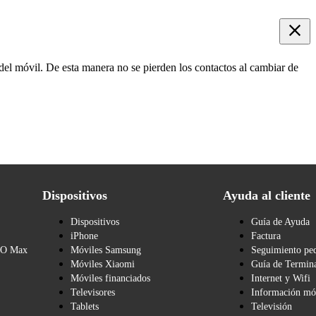
 del móvil. De esta manera no se pierden los contactos al cambiar de
Dispositivos
Ayuda al cliente
Dispositivos
Guía de Ayuda
iPhone
Factura
BO Max
Móviles Samsung
Seguimiento pe
Móviles Xiaomi
Guía de Termina
Móviles financiados
Internet y Wifi
Televisores
Información mó
Tablets
Televisión