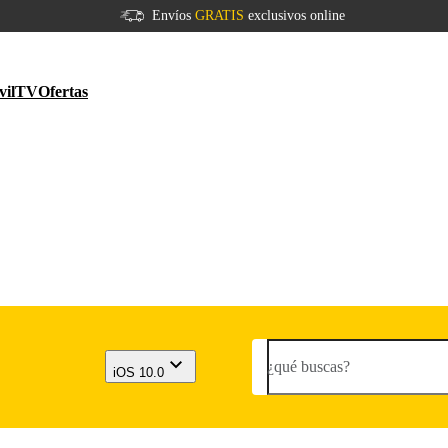
Envíos
GRATIS
exclusivos online
vil
TV
Ofertas
¿qué buscas?
iOS 10.0