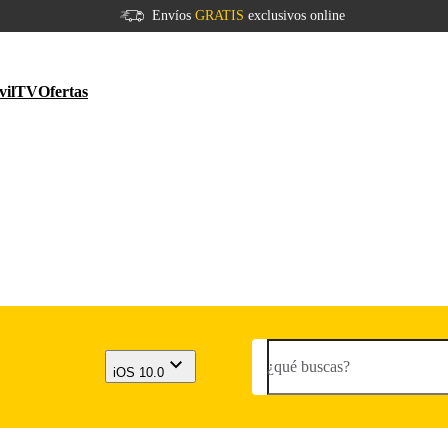
Envíos
GRATIS
exclusivos online
vil
TV
Ofertas
¿qué buscas?
iOS 10.0