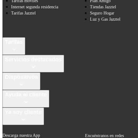
Tarifas móviles
Plan Amigo
Internet segunda residencia
Tiendas Jazztel
Tarifas Jazztel
Seguro Hogar
Luz y Gas Jazztel
Tarifas
Servicios destacados
Dispositivos
Ayuda al cliente
Ya soy cliente
Descarga nuestra App
Encuéntranos en redes