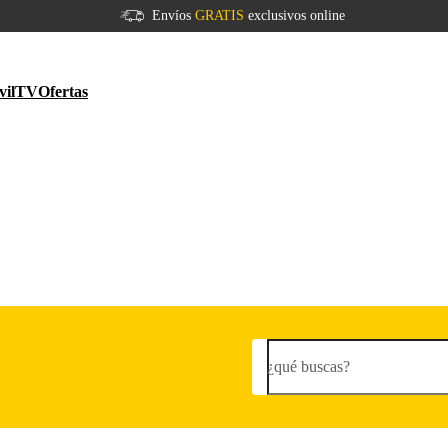
Envíos
GRATIS
exclusivos online
vil
TV
Ofertas
¿qué buscas?