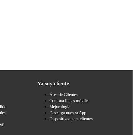
Ya soy cliente
Área de Clientes
Contrata líneas móviles
dido
Mejorología
les
Descarga nuestra App
Dispositivos para clientes
vil