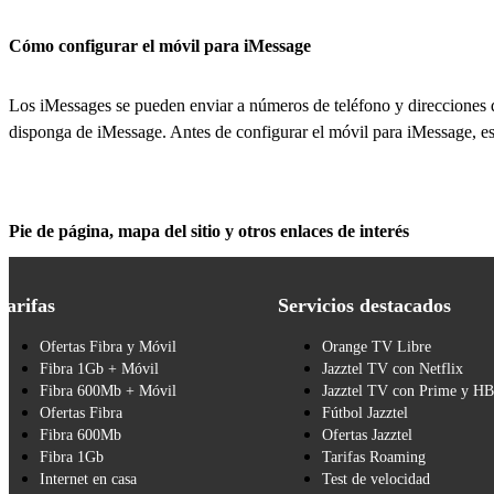
Cómo configurar el móvil para iMessage
Los iMessages se pueden enviar a números de teléfono y direcciones de 
disponga de iMessage. Antes de configurar el móvil para iMessage, e
Pie de página, mapa del sitio y otros enlaces de interés
Tarifas
Servicios destacados
Ofertas Fibra y Móvil
Orange TV Libre
Fibra 1Gb + Móvil
Jazztel TV con Netflix
Fibra 600Mb + Móvil
Jazztel TV con Prime y H
Ofertas Fibra
Fútbol Jazztel
Fibra 600Mb
Ofertas Jazztel
Fibra 1Gb
Tarifas Roaming
Internet en casa
Test de velocidad