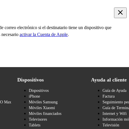
correo electrónico si el destinatario tiene un dispositivo que
s necesario
activar la Cuenta de Apple
.
Dispositivos
Ayuda al cliente
Dispositivos
Guía de Ayuda
iPhone
Factura
BO Max
Móviles Samsung
Seguimiento pe
Móviles Xiaomi
Guía de Termina
Móviles financiados
Internet y Wifi
Televisores
Información mó
Tablets
Televisión