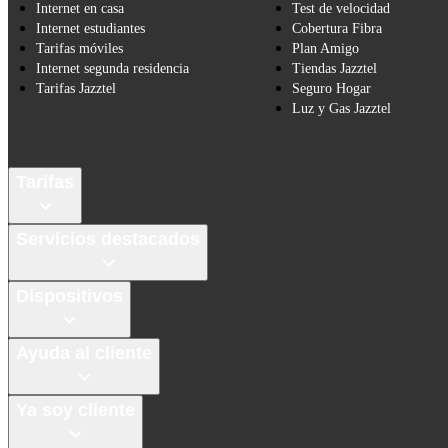
Internet en casa
Test de velocidad
Internet estudiantes
Cobertura Fibra
Tarifas móviles
Plan Amigo
Internet segunda residencia
Tiendas Jazztel
Tarifas Jazztel
Seguro Hogar
Luz y Gas Jazztel
Tarifas
Servicios destacados
Dispositivos
Ayuda al cliente
Ya soy cliente