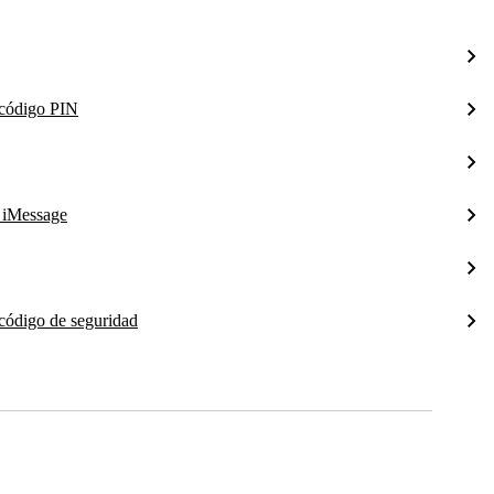
l código PIN
a iMessage
 código de seguridad