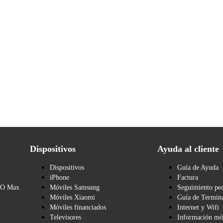
Dispositivos
Ayuda al cliente
Dispositivos
Guía de Ayuda
iPhone
Factura
BO Max
Móviles Samsung
Seguimiento pe
Móviles Xiaomi
Guía de Termina
Móviles financiados
Internet y Wifi
Televisores
Información mó