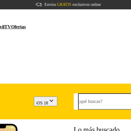
Envíos
GRATIS
exclusivos online
vil
TV
Ofertas
¿qué buscas?
iOS 18
Lo más buscado