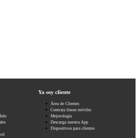
Ya soy cliente
Área de Clientes
Contrata líneas móviles
dido
Mejorología
les
Descarga nuestra App
Dispositivos para clientes
vil