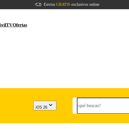
Envíos
GRATIS
exclusivos online
vil
TV
Ofertas
¿qué buscas?
iOS 26