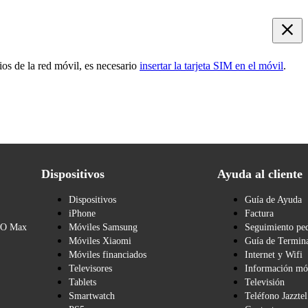
ios de la red móvil, es necesario
insertar la tarjeta SIM en el móvil
.
Dispositivos
Ayuda al cliente
Dispositivos
Guía de Ayuda
iPhone
Factura
BO Max
Móviles Samsung
Seguimiento pe
Móviles Xiaomi
Guía de Termina
Móviles financiados
Internet y Wifi
Televisores
Información mó
Tablets
Televisión
Smartwatch
Teléfono Jazztel