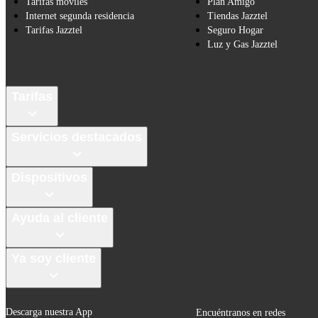
Tarifas móviles
Plan Amigo
Internet segunda residencia
Tiendas Jazztel
Tarifas Jazztel
Seguro Hogar
Luz y Gas Jazztel
Tarifas
Servicios destacados
Dispositivos
Ayuda al cliente
Ya soy cliente
Descarga nuestra App
Encuéntranos en redes