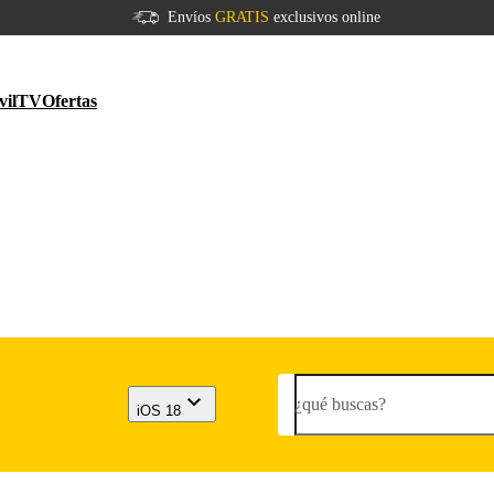
Envíos
GRATIS
exclusivos online
vil
TV
Ofertas
¿qué buscas?
iOS 18