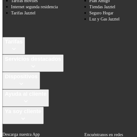
Tarifas móviles
Plan Amigo
Internet segunda residencia
Tiendas Jazztel
Tarifas Jazztel
Seguro Hogar
Luz y Gas Jazztel
Tarifas
Servicios destacados
Dispositivos
Ayuda al cliente
Ya soy cliente
Descarga nuestra App
Encuéntranos en redes