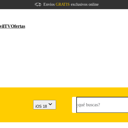
Envíos
GRATIS
exclusivos online
vil
TV
Ofertas
¿qué buscas?
iOS 18