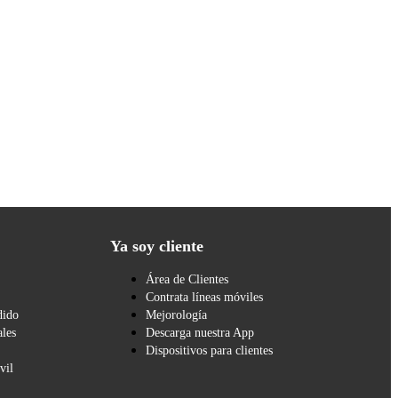
Ya soy cliente
Área de Clientes
Contrata líneas móviles
dido
Mejorología
les
Descarga nuestra App
Dispositivos para clientes
vil