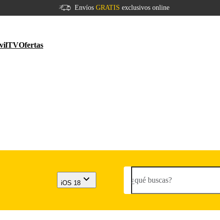
Envíos
GRATIS
exclusivos online
vil
TV
Ofertas
¿qué buscas?
iOS 18