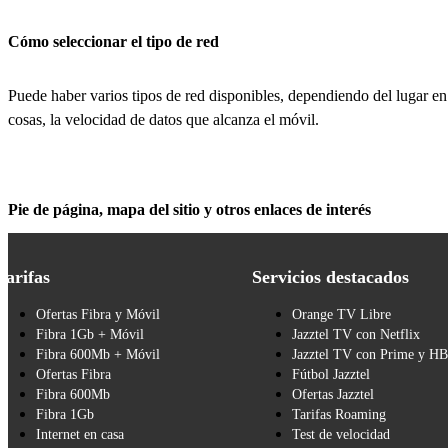
Cómo seleccionar el tipo de red
Puede haber varios tipos de red disponibles, dependiendo del lugar en 
cosas, la velocidad de datos que alcanza el móvil.
Pie de página, mapa del sitio y otros enlaces de interés
Tarifas
Servicios destacados
Ofertas Fibra y Móvil
Orange TV Libre
Fibra 1Gb + Móvil
Jazztel TV con Netflix
Fibra 600Mb + Móvil
Jazztel TV con Prime y H
Ofertas Fibra
Fútbol Jazztel
Fibra 600Mb
Ofertas Jazztel
Fibra 1Gb
Tarifas Roaming
Internet en casa
Test de velocidad