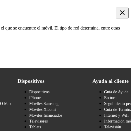
el que se encuentre el móvil. El tipo de red determina, entre otras
Dispositivos
Ayuda al cliente
Dispositivos
Guía de Ayuda
iPhone
Factura
BO Max
Móviles Samsung
Seguimiento pe
Móviles Xiaomi
Guía de Termina
Móviles financiados
Internet y Wifi
Televisores
Información mó
Tablets
Televisión