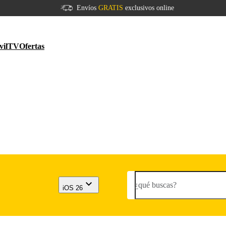
Envíos
GRATIS
exclusivos online
vil
TV
Ofertas
¿qué buscas?
iOS 26