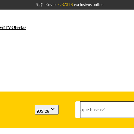
Envíos
GRATIS
exclusivos online
vil
TV
Ofertas
¿qué buscas?
iOS 26