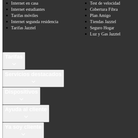
Internet en casa
Test de velocidad
Internet estudiantes
Cobertura Fibra
Tarifas móviles
Plan Amigo
Internet segunda residencia
Tiendas Jazztel
Tarifas Jazztel
Seguro Hogar
Luz y Gas Jazztel
Tarifas
Servicios destacados
Dispositivos
Ayuda al cliente
Ya soy cliente