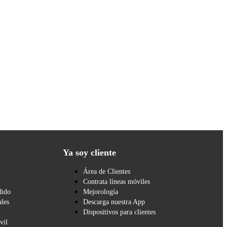
Ya soy cliente
Área de Clientes
Contrata líneas móviles
dido
Mejorología
les
Descarga nuestra App
Dispositivos para clientes
vil