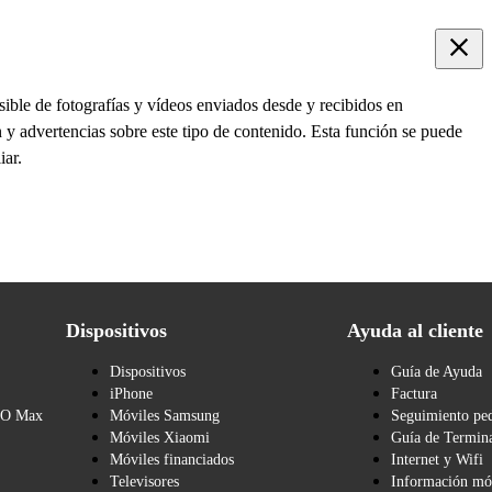
ible de fotografías y vídeos enviados desde y recibidos en
y advertencias sobre este tipo de contenido. Esta función se puede
iar.
Dispositivos
Ayuda al cliente
Dispositivos
Guía de Ayuda
iPhone
Factura
BO Max
Móviles Samsung
Seguimiento pe
Móviles Xiaomi
Guía de Termina
Móviles financiados
Internet y Wifi
Televisores
Información mó