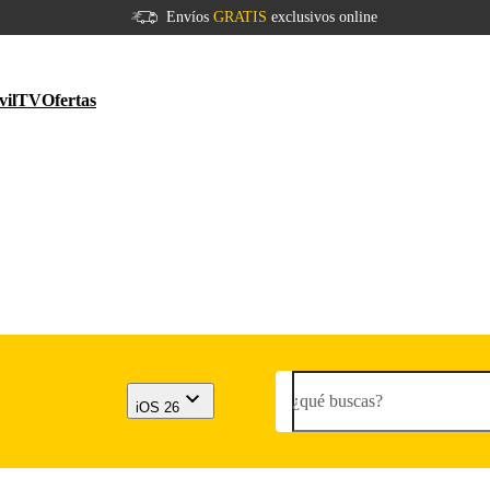
Envíos
GRATIS
exclusivos online
vil
TV
Ofertas
¿qué buscas?
iOS 26