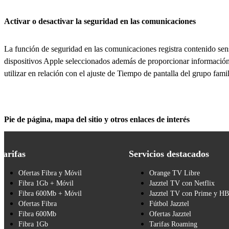
Activar o desactivar la seguridad en las comunicaciones
La función de seguridad en las comunicaciones registra contenido sens
dispositivos Apple seleccionados además de proporcionar información 
utilizar en relación con el ajuste de Tiempo de pantalla del grupo famil
Pie de página, mapa del sitio y otros enlaces de interés
Tarifas
Servicios destacados
Ofertas Fibra y Móvil
Orange TV Libre
Fibra 1Gb + Móvil
Jazztel TV con Netflix
Fibra 600Mb + Móvil
Jazztel TV con Prime y H
Ofertas Fibra
Fútbol Jazztel
Fibra 600Mb
Ofertas Jazztel
Fibra 1Gb
Tarifas Roaming