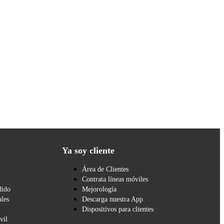
Ya soy cliente
Área de Clientes
Contrata líneas móviles
dido
Mejorología
les
Descarga nuestra App
Dispositivos para clientes
vil