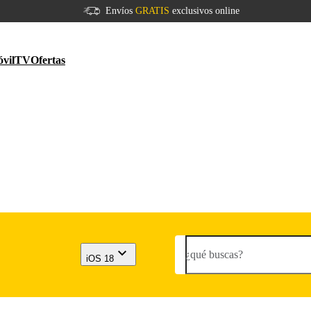
Envíos
GRATIS
exclusivos online
vil
TV
Ofertas
¿qué buscas?
iOS 18