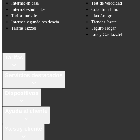
Internet en casa
Test de velocidad
Internet estudiantes
Cobertura Fibra
Tarifas móviles
Plan Amigo
Internet segunda residencia
Tiendas Jazztel
Tarifas Jazztel
Seguro Hogar
Luz y Gas Jazztel
Tarifas
Servicios destacados
Dispositivos
Ayuda al cliente
Ya soy cliente