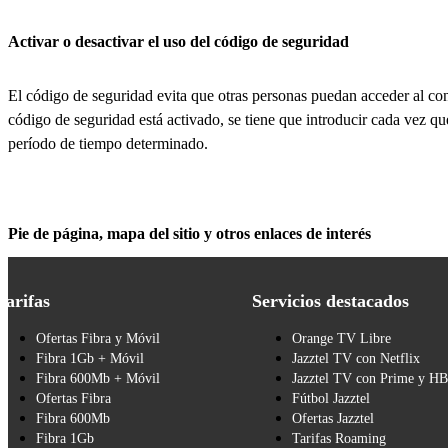
Activar o desactivar el uso del código de seguridad
El código de seguridad evita que otras personas puedan acceder al con
código de seguridad está activado, se tiene que introducir cada vez q
período de tiempo determinado.
Pie de página, mapa del sitio y otros enlaces de interés
Tarifas
Servicios destacados
Ofertas Fibra y Móvil
Orange TV Libre
Fibra 1Gb + Móvil
Jazztel TV con Netflix
Fibra 600Mb + Móvil
Jazztel TV con Prime y H
Ofertas Fibra
Fútbol Jazztel
Fibra 600Mb
Ofertas Jazztel
Fibra 1Gb
Tarifas Roaming