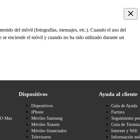
tenido del móvil (fotografías, mensajes, etc.). Cuando el uso del
ue se enciende el móvil y cuando no ha sido utilizado durante un
Dispositivos
Ayuda al cliente
Dispositivos
Guía de Ayuda
iPhone
Factura
BO Max
Móviles Samsung
Seguimiento pe
Móviles Xiaomi
Guía de Termina
Móviles financiados
Internet y Wifi
Televisores
Información mó