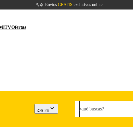
Envíos
GRATIS
exclusivos online
vil
TV
Ofertas
¿qué buscas?
iOS 26