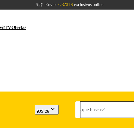
Envíos
GRATIS
exclusivos online
vil
TV
Ofertas
¿qué buscas?
iOS 26