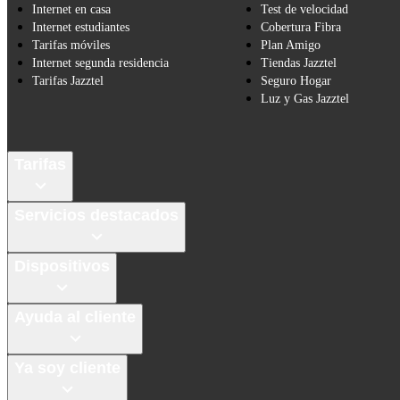
Internet en casa
Test de velocidad
Internet estudiantes
Cobertura Fibra
Tarifas móviles
Plan Amigo
Internet segunda residencia
Tiendas Jazztel
Tarifas Jazztel
Seguro Hogar
Luz y Gas Jazztel
Tarifas
Servicios destacados
Dispositivos
Ayuda al cliente
Ya soy cliente