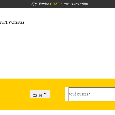
Envíos
GRATIS
exclusivos online
vil
TV
Ofertas
¿qué buscas?
iOS 26