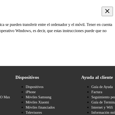
ca se pueden transferir entre el ordenador y el móvil. Tener en cuenta
operativo Windows, es decir, que estas instrucciones puede que no
Dispositivos
Ayuda al cliente
Dispositivos
Guía de Ayuda
iPhone
Factura
BO Max
Móviles Samsung
Seguimiento pe
Móviles Xiaomi
Guía de Termina
Móviles financiados
Internet y Wifi
Televisores
Información mó