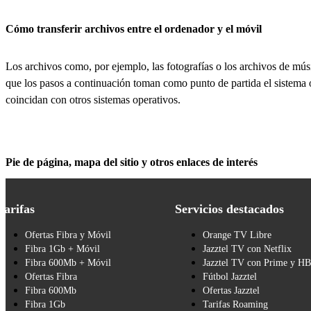
Cómo transferir archivos entre el ordenador y el móvil
Los archivos como, por ejemplo, las fotografías o los archivos de músi
que los pasos a continuación toman como punto de partida el sistema 
coincidan con otros sistemas operativos.
Pie de página, mapa del sitio y otros enlaces de interés
Tarifas
Servicios destacados
Ofertas Fibra y Móvil
Orange TV Libre
Fibra 1Gb + Móvil
Jazztel TV con Netflix
Fibra 600Mb + Móvil
Jazztel TV con Prime y H
Ofertas Fibra
Fútbol Jazztel
Fibra 600Mb
Ofertas Jazztel
Fibra 1Gb
Tarifas Roaming