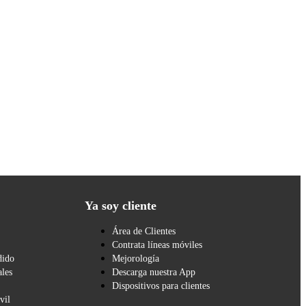
Ya soy cliente
Área de Clientes
Contrata líneas móviles
dido
Mejorología
les
Descarga nuestra App
Dispositivos para clientes
vil