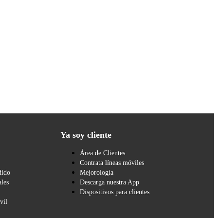
Ya soy cliente
Área de Clientes
Contrata líneas móviles
dido
Mejorología
les
Descarga nuestra App
Dispositivos para clientes
vil