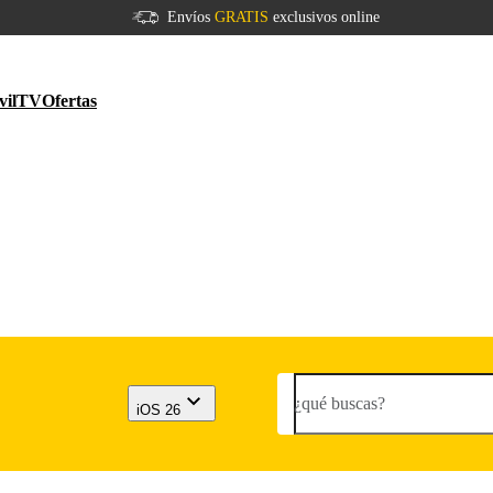
Envíos
GRATIS
exclusivos online
vil
TV
Ofertas
¿qué buscas?
iOS 26