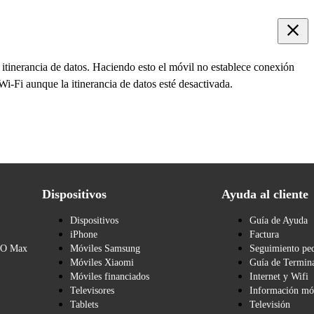
 itinerancia de datos. Haciendo esto el móvil no establece conexión
 Wi-Fi aunque la itinerancia de datos esté desactivada.
Dispositivos
Ayuda al cliente
Dispositivos
Guía de Ayuda
iPhone
Factura
BO Max
Móviles Samsung
Seguimiento pe
Móviles Xiaomi
Guía de Termina
Móviles financiados
Internet y Wifi
Televisores
Información mó
Tablets
Televisión