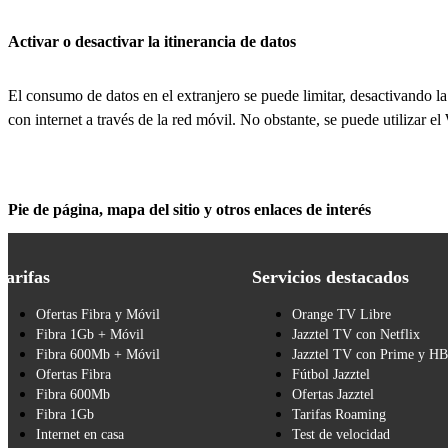
Activar o desactivar la itinerancia de datos
El consumo de datos en el extranjero se puede limitar, desactivando la
con internet a través de la red móvil. No obstante, se puede utilizar el
Pie de página, mapa del sitio y otros enlaces de interés
Tarifas
Servicios destacados
Ofertas Fibra y Móvil
Orange TV Libre
Fibra 1Gb + Móvil
Jazztel TV con Netflix
Fibra 600Mb + Móvil
Jazztel TV con Prime y H
Ofertas Fibra
Fútbol Jazztel
Fibra 600Mb
Ofertas Jazztel
Fibra 1Gb
Tarifas Roaming
Internet en casa
Test de velocidad