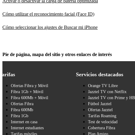
Activar o desactivar la carga de batería optimizada
Cómo utilizar el reconocimiento facial (Face ID)
Cómo seleccionar los ajustes de Buscar mi iPhone
Pie de página, mapa del sitio y otros enlaces de interés
Tarifas
Servicios destacados
Ofertas Fibra y Móvil
Orange TV Libre
Fibra 1Gb + Móvil
Jazztel TV con Netflix
Fibra 600Mb + Móvil
Jazztel TV con Prime y H
Ofertas Fibra
Fútbol Jazztel
Fibra 600Mb
Ofertas Jazztel
Fibra 1Gb
Tarifas Roaming
Internet en casa
Test de velocidad
Internet estudiantes
Cobertura Fibra
Tarifas móviles
Plan Amigo