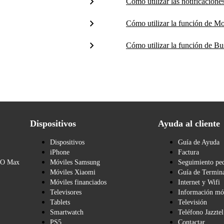
Cómo utilizar las notificacione
Cómo utilizar la función de 
Cómo utilizar la función de B
Dispositivos
Ayuda al cliente
Dispositivos
Guía de Ayuda
iPhone
Factura
BO Max
Móviles Samsung
Seguimiento pe
Móviles Xiaomi
Guía de Termina
Móviles financiados
Internet y Wifi
Televisores
Información mó
Tablets
Televisión
Smartwatch
Teléfono Jazztel
PS5
Contactar