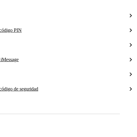
l código PIN
a iMessage
 código de seguridad