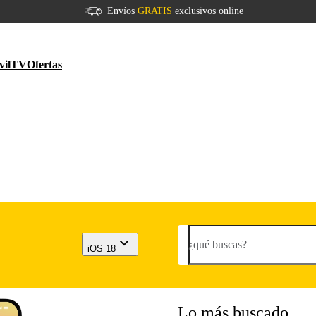
Envíos
GRATIS
exclusivos online
vil
TV
Ofertas
¿qué buscas?
iOS 18
Lo más buscado