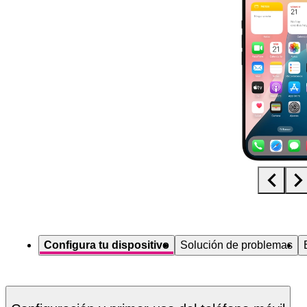
Diapositiva 1 de 5. Apple iPhone 16 - Black - imagen 1
Configura tu dispositivo
Solución de problemas