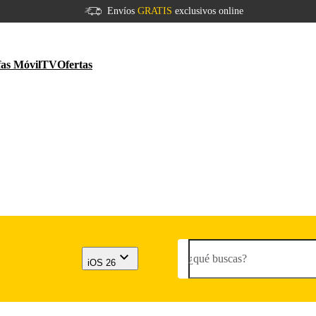
Envíos
GRATIS
exclusivos online
fas Móvil
TV
Ofertas
¿qué buscas?
iOS 26