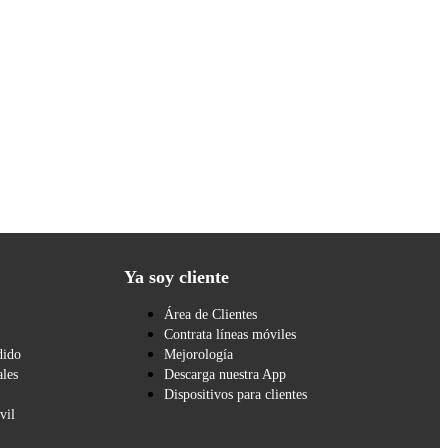
Ya soy cliente
Área de Clientes
Contrata líneas móviles
dido
Mejorología
les
Descarga nuestra App
Dispositivos para clientes
vil