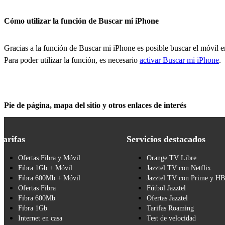
Cómo utilizar la función de Buscar mi iPhone
Gracias a la función de Buscar mi iPhone es posible buscar el móvil e
Para poder utilizar la función, es necesario
activar Buscar mi iPhone
.
Pie de página, mapa del sitio y otros enlaces de interés
Tarifas
Servicios destacados
Ofertas Fibra y Móvil
Orange TV Libre
Fibra 1Gb + Móvil
Jazztel TV con Netflix
Fibra 600Mb + Móvil
Jazztel TV con Prime y H
Ofertas Fibra
Fútbol Jazztel
Fibra 600Mb
Ofertas Jazztel
Fibra 1Gb
Tarifas Roaming
Internet en casa
Test de velocidad