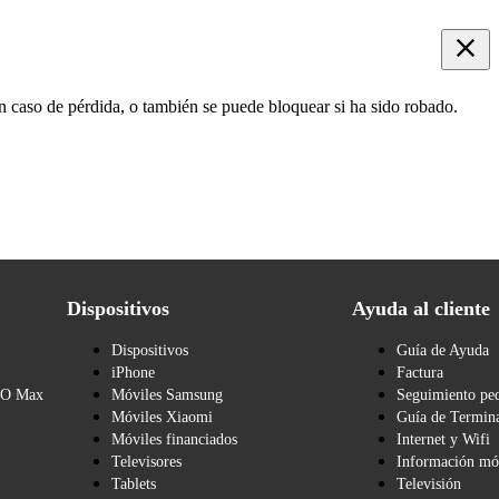
n caso de pérdida, o también se puede bloquear si ha sido robado.
Dispositivos
Ayuda al cliente
Dispositivos
Guía de Ayuda
iPhone
Factura
BO Max
Móviles Samsung
Seguimiento pe
Móviles Xiaomi
Guía de Termina
Móviles financiados
Internet y Wifi
Televisores
Información mó
Tablets
Televisión