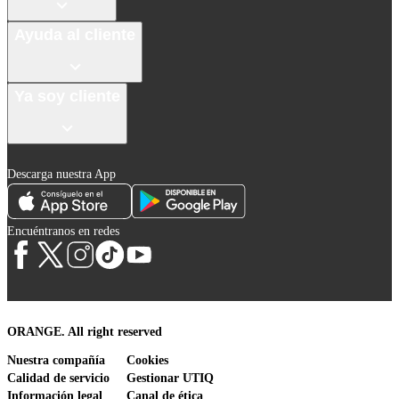
Ayuda al cliente
Ya soy cliente
Descarga nuestra App
Encuéntranos en redes
ORANGE. All right reserved
Nuestra compañía
Cookies
Calidad de servicio
Gestionar UTIQ
Información legal
Canal de ética