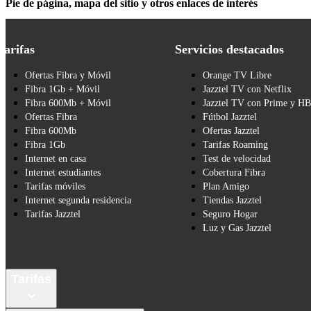
Pie de página, mapa del sitio y otros enlaces de interés
Tarifas
Servicios destacados
Ofertas Fibra y Móvil
Orange TV Libre
Fibra 1Gb + Móvil
Jazztel TV con Netflix
Fibra 600Mb + Móvil
Jazztel TV con Prime y H
Ofertas Fibra
Fútbol Jazztel
Fibra 600Mb
Ofertas Jazztel
Fibra 1Gb
Tarifas Roaming
Internet en casa
Test de velocidad
Internet estudiantes
Cobertura Fibra
Tarifas móviles
Plan Amigo
Internet segunda residencia
Tiendas Jazztel
Tarifas Jazztel
Seguro Hogar
Luz y Gas Jazztel
Tarifas