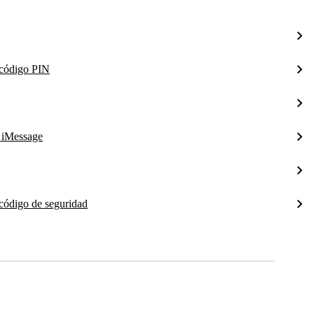
l código PIN
a iMessage
 código de seguridad