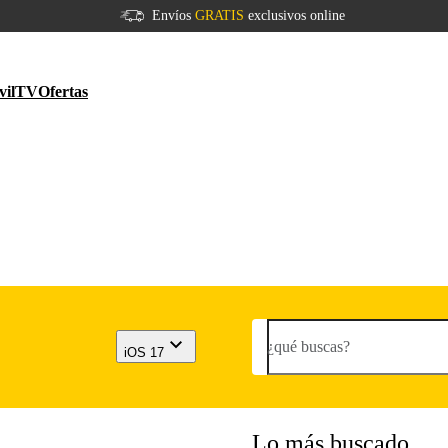
Envíos
GRATIS
exclusivos online
vil
TV
Ofertas
¿qué buscas?
iOS 17
Lo más buscado