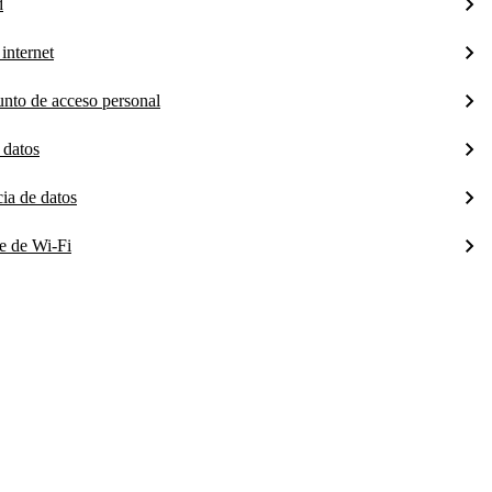
d
internet
unto de acceso personal
 datos
cia de datos
te de Wi-Fi