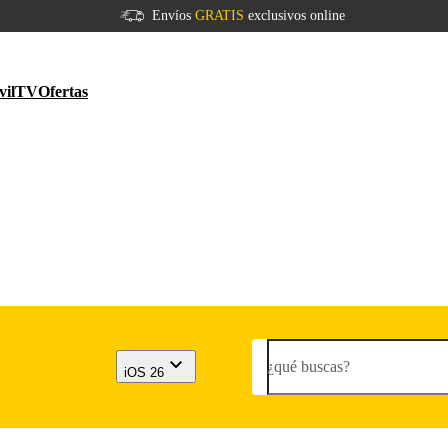
Envíos
GRATIS
exclusivos online
vil
TV
Ofertas
¿qué buscas?
iOS 26