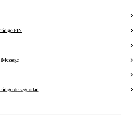
l código PIN
a iMessage
 código de seguridad