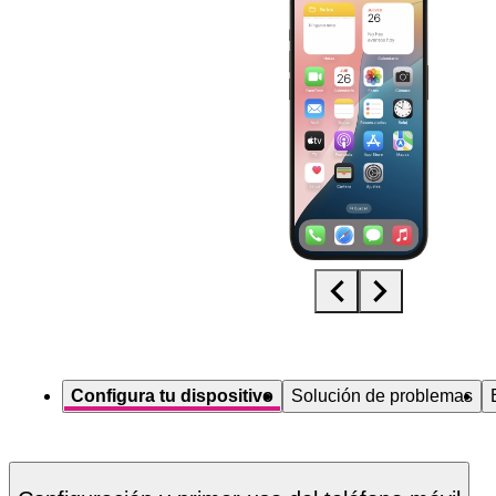
Diapositiva 1 de 5. Apple iPhone 15 Pro - Black - imagen 1
Configura tu dispositivo
Solución de problemas