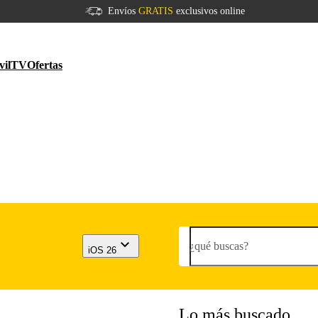
Envíos
GRATIS
exclusivos online
vil
TV
Ofertas
¿qué buscas?
iOS 26
Lo más buscado