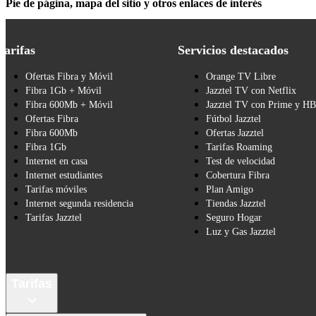
Pie de página, mapa del sitio y otros enlaces de interés
Tarifas
Servicios destacados
Ofertas Fibra y Móvil
Orange TV Libre
Fibra 1Gb + Móvil
Jazztel TV con Netflix
Fibra 600Mb + Móvil
Jazztel TV con Prime y H
Ofertas Fibra
Fútbol Jazztel
Fibra 600Mb
Ofertas Jazztel
Fibra 1Gb
Tarifas Roaming
Internet en casa
Test de velocidad
Internet estudiantes
Cobertura Fibra
Tarifas móviles
Plan Amigo
Internet segunda residencia
Tiendas Jazztel
Tarifas Jazztel
Seguro Hogar
Luz y Gas Jazztel
Tarifas