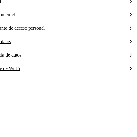
d
internet
unto de acceso personal
 datos
cia de datos
te de Wi-Fi