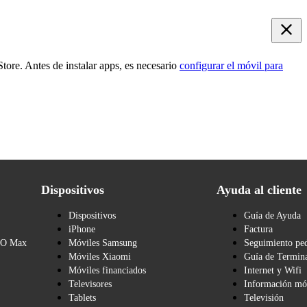
tore. Antes de instalar apps, es necesario
configurar el móvil para
Dispositivos
Ayuda al cliente
Dispositivos
Guía de Ayuda
iPhone
Factura
BO Max
Móviles Samsung
Seguimiento pe
Móviles Xiaomi
Guía de Termina
Móviles financiados
Internet y Wifi
Televisores
Información mó
Tablets
Televisión