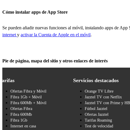
Cómo instalar apps de App Store
Se pueden añadir nuevas funciones al móvil, instalando apps de App S
internet
y
activar la Cuenta de Apple en el móvil
.
Pie de página, mapa del sitio y otros enlaces de interés
Tarifas
Servicios destacados
Ofertas Fibra y Móvil
Orange TV Libre
Fibra 1Gb + Móvil
Jazztel TV con Netflix
Fibra 600Mb + Móvil
Jazztel TV con Prime y H
Ofertas Fibra
Fútbol Jazztel
Fibra 600Mb
Ofertas Jazztel
Fibra 1Gb
Tarifas Roaming
Internet en casa
Test de velocidad