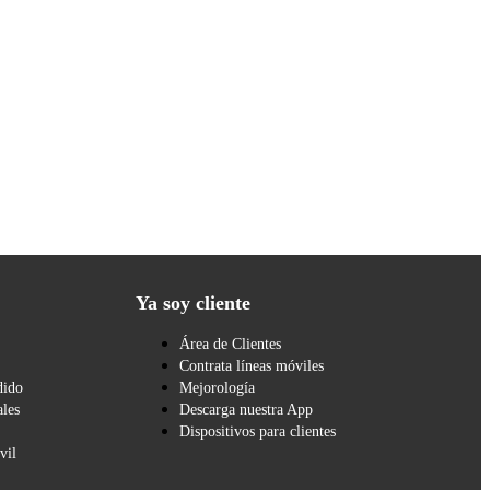
Ya soy cliente
Área de Clientes
Contrata líneas móviles
dido
Mejorología
les
Descarga nuestra App
Dispositivos para clientes
vil