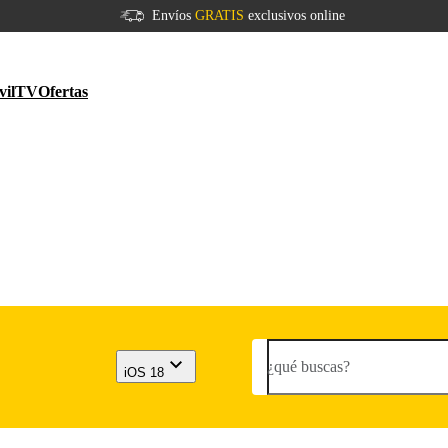
Envíos
GRATIS
exclusivos online
vil
TV
Ofertas
¿qué buscas?
iOS 18