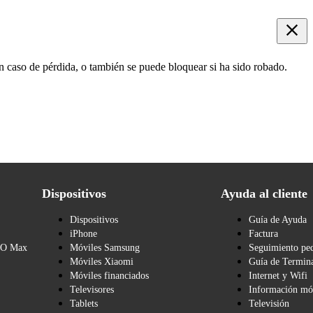
n caso de pérdida, o también se puede bloquear si ha sido robado.
Dispositivos
Ayuda al cliente
Dispositivos
Guía de Ayuda
iPhone
Factura
BO Max
Móviles Samsung
Seguimiento pe
Móviles Xiaomi
Guía de Termina
Móviles financiados
Internet y Wifi
Televisores
Información mó
Tablets
Televisión