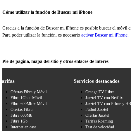
Cómo utilizar la función de Buscar mi iPhone
Gracias a la función de Buscar mi iPhone es posible buscar el móvil e
Para poder utilizar la función, es necesario
activar Buscar mi iPhone
.
Pie de página, mapa del sitio y otros enlaces de interés
Tarifas
Servicios destacados
Ofertas Fibra y Móvil
Orange TV Libre
Fibra 1Gb + Móvil
Jazztel TV con Netflix
Fibra 600Mb + Móvil
Jazztel TV con Prime y H
Ofertas Fibra
Fútbol Jazztel
Fibra 600Mb
Ofertas Jazztel
Fibra 1Gb
Tarifas Roaming
Internet en casa
Test de velocidad