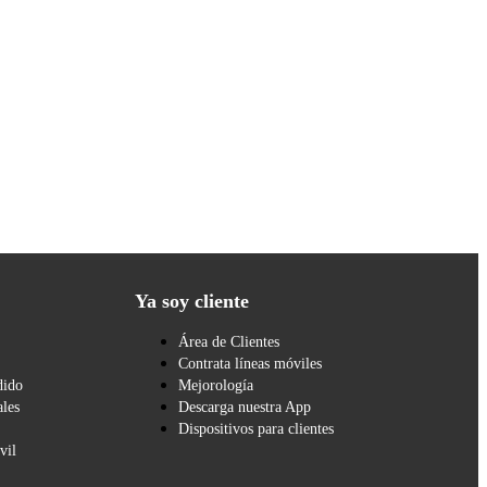
Ya soy cliente
Área de Clientes
Contrata líneas móviles
dido
Mejorología
les
Descarga nuestra App
Dispositivos para clientes
vil