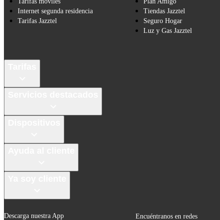
Tarifas móviles
Plan Amigo
Internet segunda residencia
Tiendas Jazztel
Tarifas Jazztel
Seguro Hogar
Luz y Gas Jazztel
Tarifas
Servicios destacados
Dispositivos
Ayuda al cliente
Ya soy cliente
Descarga nuestra App
Encuéntranos en redes