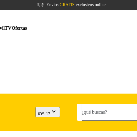
Envíos
GRATIS
exclusivos online
vil
TV
Ofertas
¿qué buscas?
iOS 17