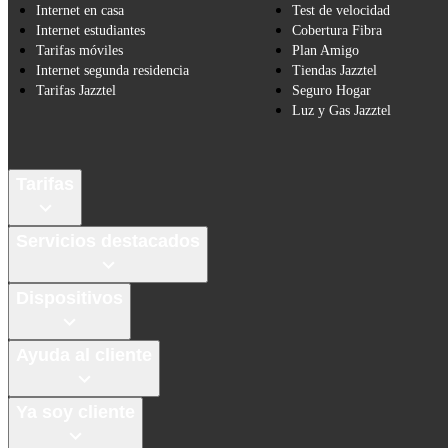
Internet en casa
Test de velocidad
Internet estudiantes
Cobertura Fibra
Tarifas móviles
Plan Amigo
Internet segunda residencia
Tiendas Jazztel
Tarifas Jazztel
Seguro Hogar
Luz y Gas Jazztel
Tarifas
Servicios destacados
Dispositivos
Ayuda al cliente
Ya soy cliente