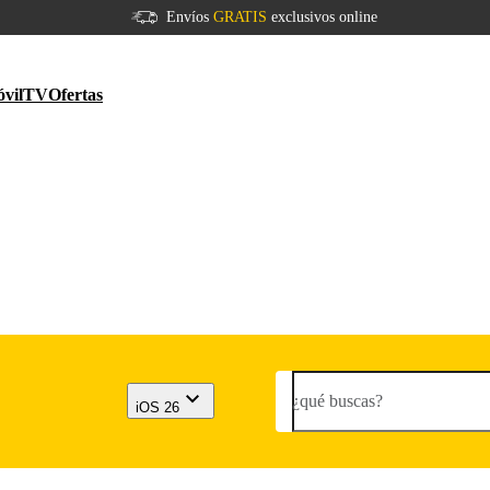
Envíos
GRATIS
exclusivos online
vil
TV
Ofertas
¿qué buscas?
iOS 26