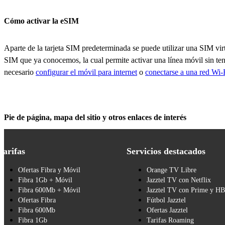
Cómo activar la eSIM
Aparte de la tarjeta SIM predeterminada se puede utilizar una SIM virt
SIM que ya conocemos, la cual permite activar una línea móvil sin tener
necesario
configurar el móvil para internet
o
conectarse a una red Wi-
Pie de página, mapa del sitio y otros enlaces de interés
Tarifas
Servicios destacados
Ofertas Fibra y Móvil
Orange TV Libre
Fibra 1Gb + Móvil
Jazztel TV con Netflix
Fibra 600Mb + Móvil
Jazztel TV con Prime y H
Ofertas Fibra
Fútbol Jazztel
Fibra 600Mb
Ofertas Jazztel
Fibra 1Gb
Tarifas Roaming