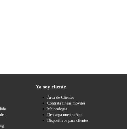
Ya soy cliente
Área de Clientes
Contrata líneas móviles
dido
Mejorología
les
Descarga nuestra App
Dispositivos para clientes
vil