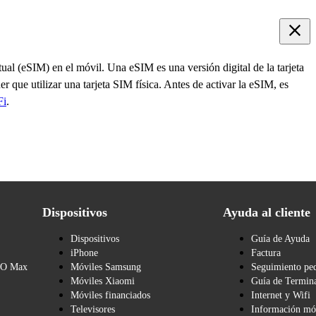
ual (eSIM) en el móvil. Una eSIM es una versión digital de la tarjeta
 que utilizar una tarjeta SIM física. Antes de activar la eSIM, es
Fi
.
Dispositivos
Ayuda al cliente
Dispositivos
Guía de Ayuda
iPhone
Factura
BO Max
Móviles Samsung
Seguimiento pe
Móviles Xiaomi
Guía de Termina
Móviles financiados
Internet y Wifi
Televisores
Información mó